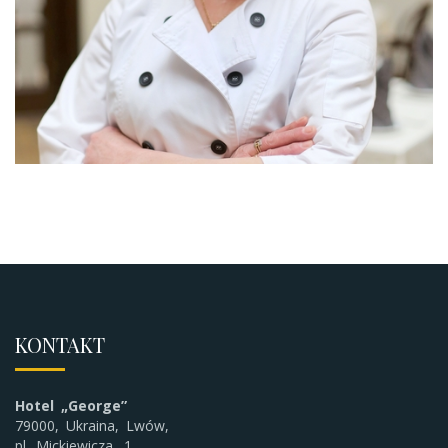
KONTAKT
Hotel „George”
79000, Ukraina, Lwów,
pl. Mickiewicza, 1.