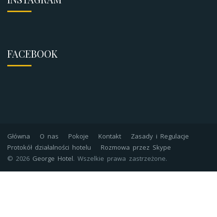
FACEBOOK
Główna
O nas
Pokoje
Kontakt
Zasady i Regulacje
Protokół działalności hotelu
Rozmowa przez Skype
©
2026
George Hotel
. Wszelkie prawa zastrzeżone.