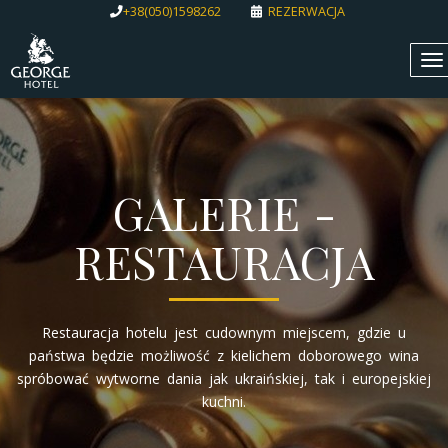
+38(050)1598262
REZERWACJA
To
na
GALERIE -
RESTAURACJA
Restauracja hotelu jest cudownym miejscem, gdzie u
państwa będzie możliwość z kielichem doborowego wina
spróbować wytworne dania jak ukraińskiej, tak i europejskiej
kuchni.